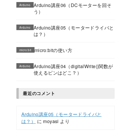
Arduino講座06（DCモーターを回そ
Arduino
う）
Arduino講座05（モータードライバと
Arduino
は？）
micro:bitの使い方
micro:bit
Arduino講座04（digitalWrite()関数が
Arduino
使えるピンはどこ？）
最近のコメント
Arduino講座05（モータードライバと
は？）
に
moyasi
より