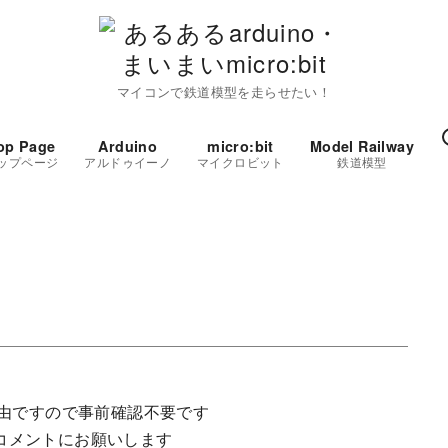
マイコンで鉄道模型を走らせたい！
op Page
Arduino
micro:bit
Model Railway
ップページ
アルドゥイーノ
マイクロビット
鉄道模型
由ですので事前確認不要です
やコメントにお願いします