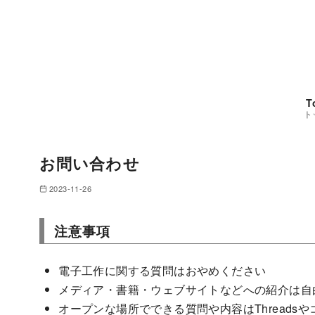
コ
ン
テ
ン
ツ
へ
T
ト
移
動
お問い合わせ
2023-11-26
注意事項
電子工作に関する質問はおやめください
メディア・書籍・ウェブサイトなどへの紹介は自
オープンな場所でできる質問や内容はThreads